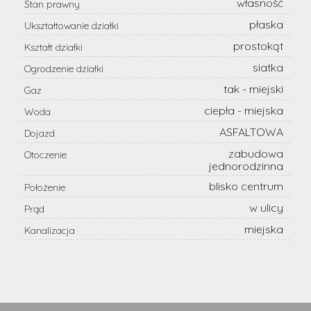
własność
Stan prawny
płaska
Ukształtowanie działki
prostokąt
Kształt działki
siatka
Ogrodzenie działki
tak - miejski
Gaz
ciepła - miejska
Woda
ASFALTOWA
Dojazd
zabudowa
Otoczenie
jednorodzinna
blisko centrum
Położenie
w ulicy
Prąd
miejska
Kanalizacja