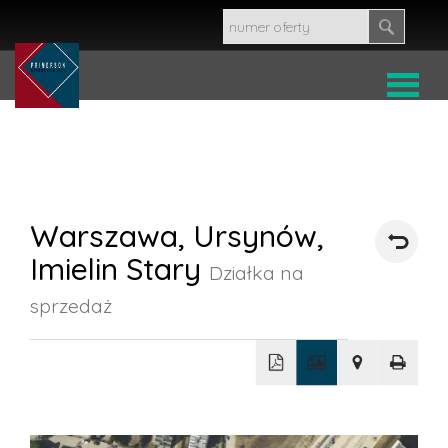
HOME
OFERT
Warszawa,
Ursynów,
Imielin Stary
Działka na
MIESZK
sprzedaż
DOMY
+
DZIALKI
−