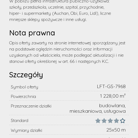
W pobliżu pełna infrastruktura publiczno-użytkowa:
szkoły, przedszkola, uczelnie, szpital, przychodnie,
hiper- i supermarkety (Auchan, Obi, Euro, Lidl), liczne
mniejsze sklepy spożywcze i inne usługi.
Nota prawna
Opis oferty zawarty na stronie internetowej sporządzany jest
na podstawie oględzin nieruchomości oraz informacji
uzyskanych od właściciela, może podlegać aktualizacji i nie
stanowi oferty określonej w art. 66 i następnych K.C.
Szczegóły
LFT-GS-7968
Symbol oferty
1 228,00 m²
Powierzchnia
budowlana,
Przeznaczenie działki
mieszkaniowa, usługowa
Standard
25x50 m
Wymiary działki