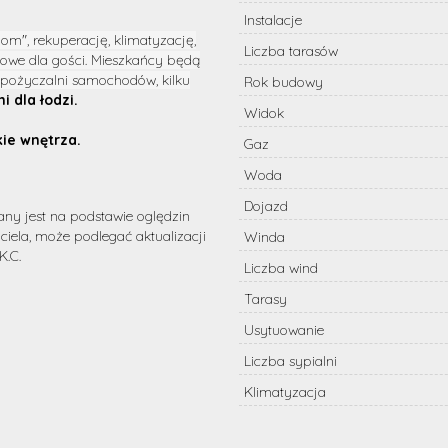
Instalacje
om", rekuperację, klimatyzację,
Liczba tarasów
jowe dla gości. Mieszkańcy będą
ypożyczalni samochodów, kilku
Rok budowy
i dla łodzi.
Widok
kie wnętrza.
Gaz
Woda
Dojazd
any jest na podstawie oględzin
iela, może podlegać aktualizacji
Winda
K.C.
Liczba wind
Tarasy
Usytuowanie
Liczba sypialni
Klimatyzacja