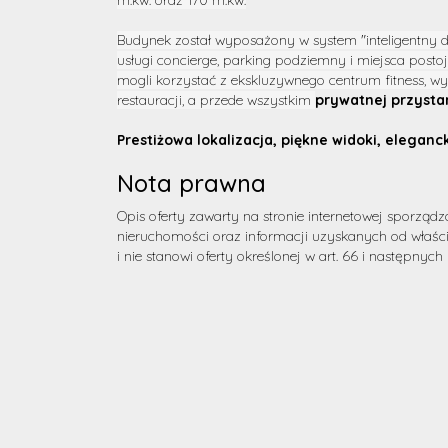
m.kw. oraz 170 m.kw.
Budynek został wyposażony w system "inteligentny d
usługi concierge, parking podziemny i miejsca posto
mogli korzystać z ekskluzywnego centrum fitness, w
restauracji, a przede wszystkim
prywatnej przystan
Prestiżowa lokalizacja, piękne widoki, eleganc
Nota prawna
Opis oferty zawarty na stronie internetowej sporządz
nieruchomości oraz informacji uzyskanych od właścic
i nie stanowi oferty określonej w art. 66 i następnych 