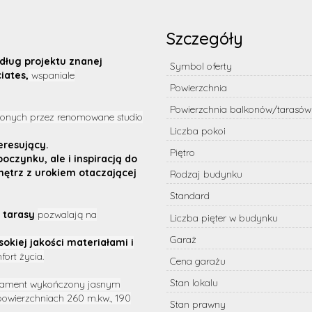
Szczegóły
ług projektu znanej
Symbol oferty
iates,
wspaniale
Powierzchnia
Powierzchnia balkonów/tarasów
onych przez renomowane studio
Liczba pokoi
eresujący.
Piętro
czynku, ale i inspiracją do
nętrz z urokiem otaczającej
Rodzaj budynku
Standard
ą tarasy
pozwalają na
Liczba pięter w budynku
Garaż
kiej jakości materiałami i
ort życia.
Cena garażu
Stan lokalu
rtament wykończony jasnym
owierzchniach 260 m.kw., 190
Stan prawny