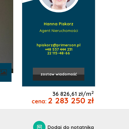
Hanna Piskorz
Agent Nieruchomości
hpiskorz@primerson.pl
+48 537 444 231
22 115-48-66
contributors
zostaw wiadomość
2
36 826,61 zł/m
2 283 250 zł
cena:
Dodaj do notatnika