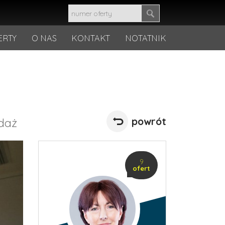
ERTY
O NAS
KONTAKT
NOTATNIK
powrót
daż
9
ofert