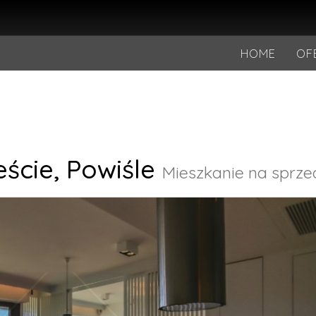
HOME
OF
ście,
Powiśle
Mieszkanie na sprze