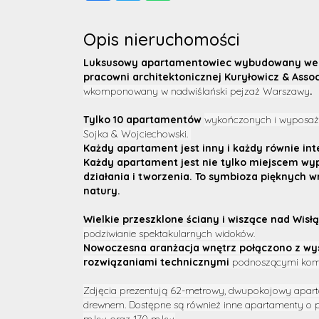
Opis nieruchomości
Luksusowy apartamentowiec wybudowany wed
pracowni architektonicznej Kuryłowicz & Assoc
wkomponowany w nadwiślański pejzaż Warszawy
.
Tylko 10 apartamentów
wykończonych i wyposaż
Sojka & Wojciechowski.
Każdy apartament jest inny i każdy równie int
Każdy apartament jest nie tylko miejscem wypo
działania i tworzenia. To symbioza pięknych w
natury.
Wielkie przeszklone ściany i wiszące nad Wisł
podziwianie spektakularnych widoków.
N
owoczesna aranżacja wnętrz połączono z wyso
rozwiązaniami technicznymi
podnoszącymi komf
Zdjęcia prezentują 62-metrowy, dwupokojowy apa
drewnem. Dostępne są również inne apartamenty o p