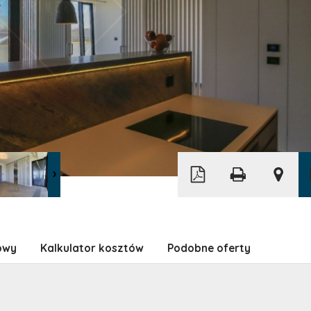
Leaflet
|
©
OpenStreetMap
owy
Kalkulator kosztów
Podobne oferty