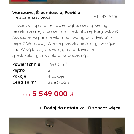
Warszawa,
Śródmieście,
Powiśle
LFT-MS-6700
mieszkanie na sprzedaż
Luksusowy apartamentowiec wybudowany według
projektu znanej pracowni architektonicznej Kuryłowicz &
Associates, wspaniale wkomponowany w nadwiślański
pejzaż Warszawy. Wielkie przeszklone ściany i wiszące
nad Wisłą tarasy pozwalają na podziwianie
spektakularnych widoków. Nowoczesną ...
2
Powierzchnia
169,00 m
Piętro
2
Pokoje
4 pokoje
2
Cena za m
32 834,32 zł
5 549 000
cena
zł
Dodaj do notatnika
zobacz więcej