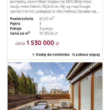
pomiędzy ulicami Braci Wagów i al. KEN. Bliżej masz
stację metra Natolin. Dojście do niej wg map Google
zajmie Ci 8 min. (odległość to 650 metrów). Dowiedz się, ...
2
Powierzchnia
80,00 m
Piętro
3
Pokoje
3 pokoje
2
Cena za m
19 125,00 zł
1 530 000
cena
zł
Dodaj do notatnika
zobacz więcej