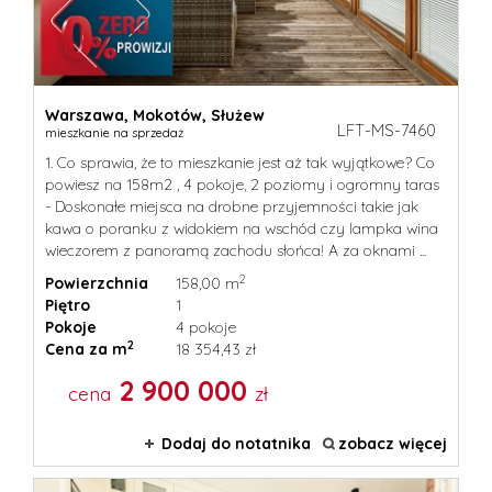
Warszawa,
Mokotów,
Służew
LFT-MS-7460
mieszkanie na sprzedaż
1. Co sprawia, że to mieszkanie jest aż tak wyjątkowe? Co
powiesz na 158m2 , 4 pokoje, 2 poziomy i ogromny taras
- Doskonałe miejsca na drobne przyjemności takie jak
kawa o poranku z widokiem na wschód czy lampka wina
wieczorem z panoramą zachodu słońca! A za oknami ...
2
Powierzchnia
158,00 m
Piętro
1
Pokoje
4 pokoje
2
Cena za m
18 354,43 zł
2 900 000
cena
zł
Dodaj do notatnika
zobacz więcej