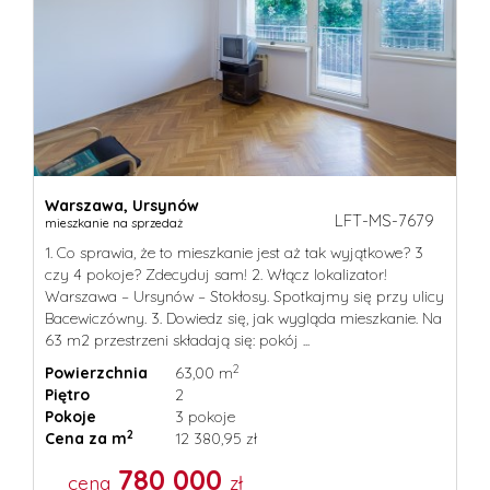
O
NAS
KONTA
Warszawa,
Ursynów
NOTAT
LFT-MS-7679
mieszkanie na sprzedaż
1. Co sprawia, że to mieszkanie jest aż tak wyjątkowe? 3
czy 4 pokoje? Zdecyduj sam! 2. Włącz lokalizator!
Warszawa – Ursynów – Stokłosy. Spotkajmy się przy ulicy
Bacewiczówny. 3. Dowiedz się, jak wygląda mieszkanie. Na
63 m2 przestrzeni składają się: pokój ...
2
Powierzchnia
63,00 m
Piętro
2
Pokoje
3 pokoje
2
Cena za m
12 380,95 zł
780 000
cena
zł