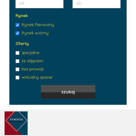
Rynek
Rynek Pierwotny
Rynek wtórny
Oferty
specjalne
ze zdjęciem
bez prowizji
wirtualny spacer