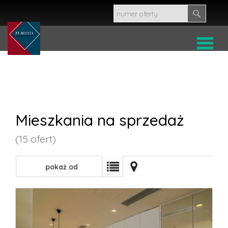
HOME
OFERT
Mieszkania na sprzedaż
(15 ofert)
MIESZK
pokaż od
DOMY
najnowszych
DZIALKI