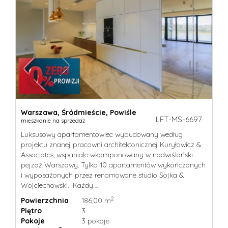
O
NAS
KONTA
NOTAT
Warszawa,
Śródmieście,
Powiśle
LFT-MS-6697
mieszkanie na sprzedaż
Luksusowy apartamentowiec wybudowany według
projektu znanej pracowni architektonicznej Kuryłowicz &
Associates, wspaniale wkomponowany w nadwiślański
pejzaż Warszawy. Tylko 10 apartamentów wykończonych
i wyposażonych przez renomowane studio Sojka &
Wojciechowski. Każdy ...
2
Powierzchnia
186,00 m
Piętro
3
Pokoje
3 pokoje