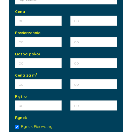
Cena
Powierzchnia
Liczba pokoi
2
Cena za m
Piętro
Rynek
Rynek Pierwotny