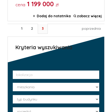
1 199 000
cena
zł
Dodaj do notatnika
zobacz więcej
1
2
3
poprzednia
Kryteria wyszukiwania