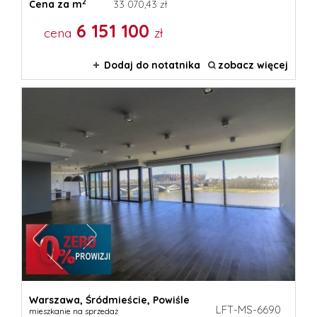
2
Cena za m
33 070,43 zł
6 151 100
cena
zł
Dodaj do notatnika
zobacz więcej
Warszawa,
Śródmieście,
Powiśle
LFT-MS-6690
mieszkanie na sprzedaż