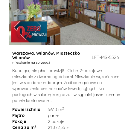
Warszawa,
Wilanów,
Miasteczko
LFT-MS-5526
Wilanów
mieszkanie na sprzedaż
Kupujący nie płaci prowizji! Ciche, 2-pokojowe
mieszkanie z dwoma ogródkami. Mieszkanie wykończone
jest w standardzie dobrym. Zadbane, gotowe do
wprowadzenia bez nakładów inwestycyjnych. Na
podłogach w salonie, korytarzu i w sypialni jasne i ciemne
panele laminowane. ...
2
Powierzchnia
56,10 m
Piętro
parter
Pokoje
2 pokoje
2
Cena za m
21 372,55 zł