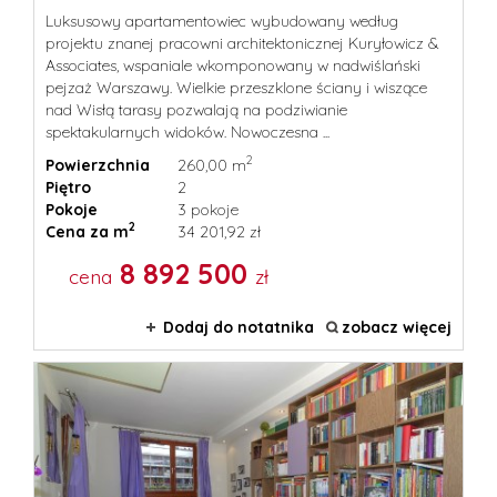
Luksusowy apartamentowiec wybudowany według
projektu znanej pracowni architektonicznej Kuryłowicz &
Associates, wspaniale wkomponowany w nadwiślański
pejzaż Warszawy. Wielkie przeszklone ściany i wiszące
nad Wisłą tarasy pozwalają na podziwianie
spektakularnych widoków. Nowoczesna ...
2
Powierzchnia
260,00 m
Piętro
2
Pokoje
3 pokoje
2
Cena za m
34 201,92 zł
8 892 500
cena
zł
Dodaj do notatnika
zobacz więcej